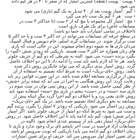
• پوینت : پوینت (نقطه) کمترین امتیاز که از صفر تا ۴۰ در هر گیم داده
می شود.
• گیم : امتیاز پوینت بعد از ۴۰ تبدیل به یک گیم (بازی) می شود.
• ست : هر ۶ گیم یک ست نام می گیرد.
• مَچ : امتیاز کل مجموعه یا مچ که از ۲ ست (تا حداکثر ۳ ست در
مسابقات خاص) برای یک طرف بازی است.
(اختلاف در تمامی امتیازات باید حتماً دو باشد)
در سطح حرفه ای مسابقات می توانند در حد اکثر ۳ ست و یا حد اکثر ۵
ست برگزار شوند. در مسابقات گرند اسلم، جام دیویس و فینال المپیک
مردان بازی ها به شیوه دوم انجام میشوند. این در حالی است که بازی
های زنان همواره حد اکثر ۳ ست هستند. بازیکنی که زودتر شش «گیم» را
بگیرد برنده «ست» می شود. البته به شرطی که دو گیم از حریف جلوتر
باشد. هر جا که لازم باشد باید ست را ادامه داد تا این دو اختلاف حاصل
گردد. روش امتیاز بندی دیگری که می تواند جایگزین روش ذکر شده
باشد، روش «تای-بریک» است به شرط آنکه تصمیم به استفاده از آن
پیش از برگزاری مسابقه اعلام شده باشد. در این صورت قوانین زیر باید
رعایت گردد: این روش هنگامی به اجرا در می آید که نتیجه برابر «شش»
از نظر گیمی حاصل شده باشد. از این روش نمی توان در ست سوم در
بازی سه «سته» و در «ست» پنجم در بازی پنج «سته» استفاده نمود باید
روش عادی یعنی برد و یا اختلاف دو گیم اجرا گردد مگر اینکه پیش از
مسابقه به نحو دیگری اتخاذ تصمیم شده باشد. در یک گیم «تای-بریک»
روش زیر اعمال می شود. بازیکنی که زودتر ۷ امتیاز را بگیرد، برنده گیم
و ست می شود به شرط آنکه دو امتیاز از حریف جلوتر باشد. اگر امتیاز
(برابر شش) شود، گیم باید ادامه یابد تا این اختلاف حاصل شود. در روش
«تای-بریک» امتیاز دهی باید از سیستم عددی انجام شود. (البته در
مسابقات آزاد فرانسه در ست آخر یاپنجم تای برک وجود ندارد و بازی تا
زمان اختلاف دو گیم ادامه می یابد) بازیکنی که نوبت سرویس او باشد
برای تعیین امتیاز اول سرویس می کند. حریف او برای تعیین امتیازات