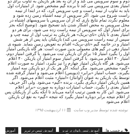
دوم و سوم سرویس می کند و از آن به بعد هر بازیکن به تناوب برای دو
امتیاز بعدی سرویس می کند تا برنده گیم مشخص شود. از امتیازات اول
باید به تناوب از نیمه راست و چپ سرویس کرد، که در ابتدا از نیمه
راست شروع می شود. اگر سرویس از نیمه اشتباه زمین زده شود و
معلوم نگردد تمام نتایج بازی که از آن سرویس یا سرویسهای اشتباه در
محل سرویس به محض آشکار شدن باید تصحیح شود. (توضیح آنکه بجز
برای امتیاز اول که سرویس از نیمه راست زده می شود، برای هر دو
امتیاز بعدی تا پایان «تای-بریک» هر بازیکن به ترتیب اول از نیمه چپ و
سپس از نیمه راست سرویس می کند) بازیکنان باید پس از هر شش
امتیاز و در خاتمه گیم «تای-بریک» اقدام به تعویض زمین بنماید. شیوه ی
امتیاز دهی در گیم های معمولی بدین صورت است: هر گاه بازیکنی امتیاز
اول را بگیرد امتیاز ۱۵ برای آن بازیکن ثبت می‌شود. با گرفتن امتیاز دوم،
امتیاز ۳۰ اعلام می‌شود. با گرفتن امتیاز سوم امتیاز آن بازیکن ۴۰ اعلام
می‌شود. هر گاه بازیکن امتیاز چهارم را نیز بگیرد، امتیاز به صورت اعلام
«گیم» مشخص می‌شود. مگر اینکه: اگر هر یک از دو بازیکن سه امتیاز
بگیرند، حساب امتیاز «برابر» (دیویس) اعلام می‌شود و امتیاز گرفته شده
توسط یک بازیکن به عنوان (آوانتاژ) «امتیاز» مثبت اعلام می‌شود. اگر
همین بازیکن امتیاز دیگری بگیرد، برنده «گیم» می‌شود. ولی اگر حریف
امتیاز بعدی را بگیرد، حساب امتیازات دوباره به صورت «برابر اعلام
می‌شود. این کار به همین ترتیب ادامه می‌یابد تا آنکه یکی از بازیکنان پس
از اعلام نتیجه برابر دوباره امتیاز بگیرد که نتیجه «گیم» به نفع آن بازیکن
اعلام می‌شود
نوشته شده توسط مدیر وب سایت
۱۱ اردیبهشت ۱۳۹۵
برچسب ها:
آموزش تنیس بانوان در تبریز
آموزش تنیس در تبریز
آموزش