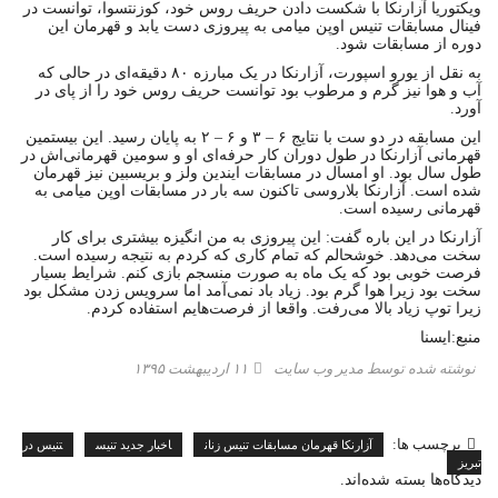
ویکتوریا آزارنکا با شکست دادن حریف روس خود، کوزنتسوا، توانست در
فینال مسابقات تنیس اوپن میامی به پیروزی دست یابد و قهرمان این
دوره از مسابقات شود.
به نقل از یورو اسپورت، آزارنکا در یک مبارزه ۸۰ دقیقه‌ای در حالی که
آب و هوا نیز گرم و مرطوب بود توانست حریف روس خود را از پای در
آورد.
این مسابقه در دو ست با نتایج ۶ – ۳ و ۶ – ۲ به پایان رسید. این بیستمین
قهرمانی آزارنکا در طول دوران کار حر‌فه‌ای او و سومین قهرمانی‌اش در
طول سال بود. او امسال در مسابقات ایندین ولز و بریسبین نیز قهرمان
شده است. آزارنکا بلاروسی تاکنون سه بار در مسابقات اوپن میامی به
قهرمانی رسیده است.
آزارنکا در این باره گفت: این پیروزی به من انگیزه بیشتری برای کار
سخت می‌دهد. خوشحالم که تمام کاری که کردم به نتیجه‌ رسیده است.
فرصت خوبی بود که یک ماه به صورت منسجم بازی کنم. شرایط بسیار
سخت بود زیرا هوا گرم بود. زیاد باد نمی‌آمد اما سرویس زدن مشکل بود
زیرا توپ زیاد بالا می‌رفت. واقعا از فرصت‌هایم استفاده کردم.
منبع:ایسنا
نوشته شده توسط مدیر وب سایت
۱۱ اردیبهشت ۱۳۹۵
برچسب ها:
آزارنکا قهرمان مسابقات تنیس زنان
اخبار جدید تنیس
تنیس در
تبریز
دیدگاه‌ها بسته شده‌اند.