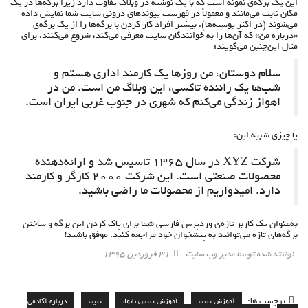
این یک برگه‌ی نمونه است که با یک نوشته در وبلاگ تفاوت دارد زیرا برگه‌ها در یک
مکان ثابت می‌مانند و معمولاً در فهرست پیوندهای درونی سایت شما نمایش داده
می‌شوند (در اکثر پوسته‌ها). بیشتر افراد کار کردن با برگه‌ها را از یک برگه‌ی
«درباره من» که آن‌ها را به خوانندگان سایت معرفی می‌کند، شروع می‌کنند. برای
مثال این‌چنین می‌گویند:
سلام دوستان، من روزها یک کارمند اداری هستم و
شب‌ها یک راننده تاکسی، این وبلاگ من است. من در
اهواز زندگی می‌کنم که شهری در جنوب غربی ایران است.
یا چیزی شبیه این:
شرکت XYZ در سال ۱۳۶۵ تاسیس شد و ارائه‌دهنده
محصولات صنعتی است. این شرکت ۲۰۰۰ کارگر و کارمند
دارد. امیدواریم از محصولات ما راضی باشید.
به‌عنوان یک کاربر تازه‌ی وردپرس فارسی شما برای پاک کردن این برگه و ساختن
برگه‌های تازه می‌توانید به
پیشخوان خود
مراجعه کنید. موفق باشید!
نوشته شده توسط مدیر وب سایت
۳۱ فروردین ۱۳۹۵
برچسب ها:
آموزش تنیس
آموزش تنیس بانوان
تنیس
درباره آکادمی