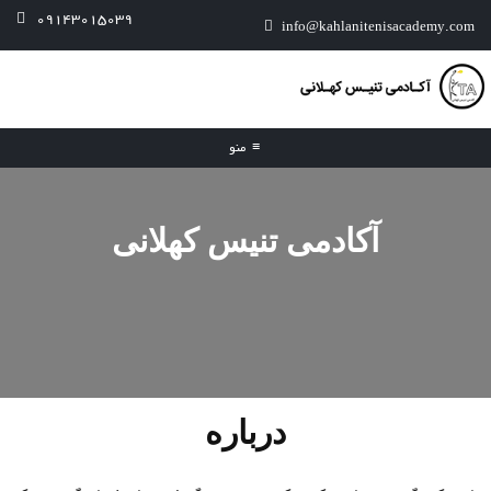
09143015039
info@kahlanitenisacademy.com
≡
منو
آکادمی تنیس کهلانی
درباره