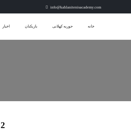
info@kahlanitenisacademy.com
خانه
حوریه کهلانی
بازیکنان
اخبار
2