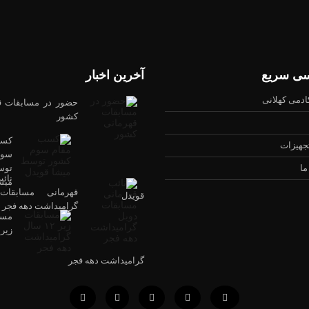
ی سریع
آخرین اخبار
کادمی کهلانی
حضور در مسابقات ق
کشور
کسب
تجهیزات
سوم
ما
توس
نائ
میش
قهرمانی مسابقات
قویدل
گرامیداشت دهه فجر
مسا
گرامیداشت دهه فجر